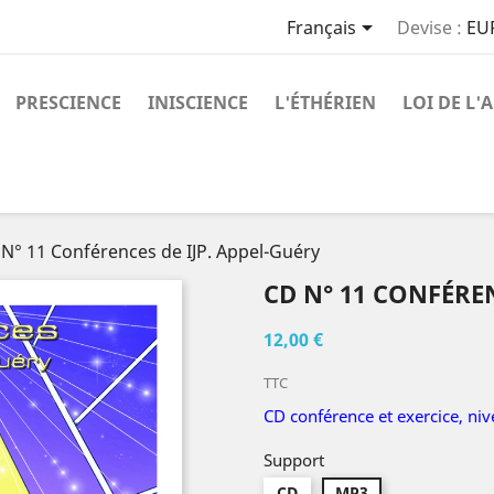

Français
Devise :
EU
PRESCIENCE
INISCIENCE
L'ÉTHÉRIEN
LOI DE L'
N° 11 Conférences de IJP. Appel-Guéry
CD N° 11 CONFÉREN
12,00 €
TTC
CD conférence et exercice, ni
Support
CD
MP3