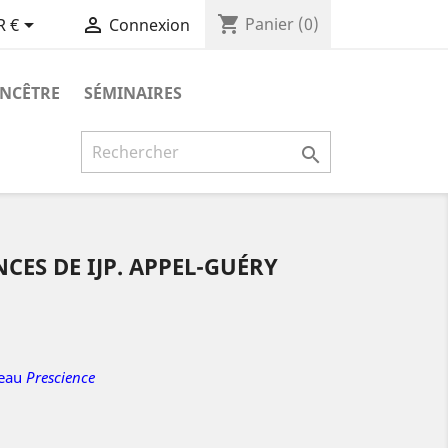
shopping_cart


Panier
(0)
R €
Connexion
ANCÊTRE
SÉMINAIRES

CES DE IJP. APPEL-GUÉRY
veau
Prescience