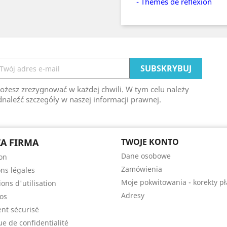
- Thèmes de réflexion
ożesz zrezygnować w każdej chwili. W tym celu należy
naleźć szczegóły w naszej informacji prawnej.
A FIRMA
TWOJE KONTO
Dane osobowe
son
Zamówienia
ns légales
Moje pokwitowania - korekty pł
ons d'utilisation
Adresy
os
nt sécurisé
ue de confidentialité