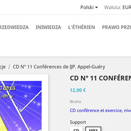

Polski
Waluta:
EUR
RZEDWIEDZA
INIWIEDZA
L'ÉTHÉRIEN
PRAWO PRZ
cje
CD N° 11 Conférences de IJP. Appel-Guéry
CD N° 11 CONFÉREN
12,00 €
Brutto
CD conférence et exercice, ni
Support
CD
MP3