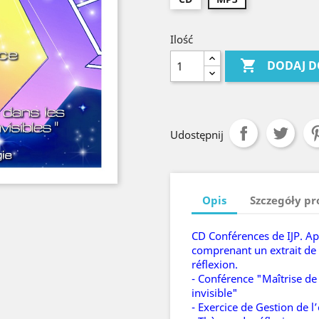
Ilość

DODAJ D
Udostępnij
Opis
Szczegóły p
CD Conférences de IJP. A
comprenant un extrait de 
réflexion.
- Conférence "Maîtrise de 
invisible"
- Exercice de Gestion de l