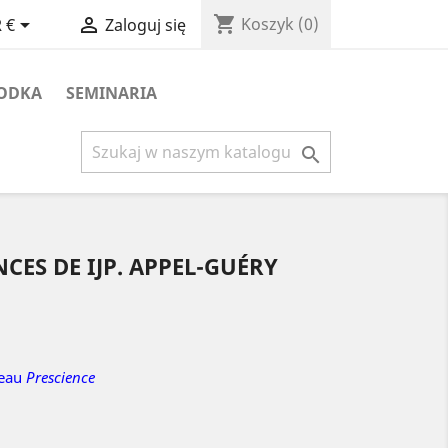
shopping_cart


Koszyk
(0)
 €
Zaloguj się
ODKA
SEMINARIA

CES DE IJP. APPEL-GUÉRY
veau
Prescience