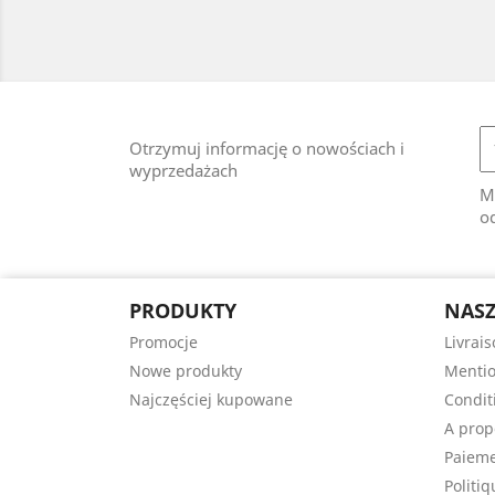
Otrzymuj informację o nowościach i
wyprzedażach
M
od
PRODUKTY
NASZ
Promocje
Livrai
Nowe produkty
Mentio
Najczęściej kupowane
Conditi
A prop
Paieme
Politiq