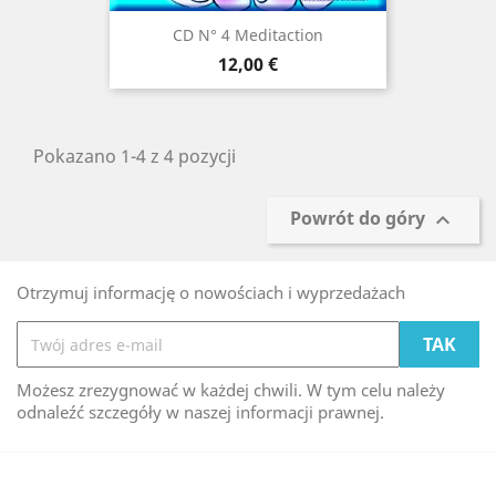
CD N° 4 Meditaction
Cena
12,00 €
Pokazano 1-4 z 4 pozycji
Powrót do góry

Otrzymuj informację o nowościach i wyprzedażach
Możesz zrezygnować w każdej chwili. W tym celu należy
odnaleźć szczegóły w naszej informacji prawnej.