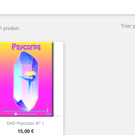
Trier 
 1 produit.
Aperçu rapide

DVD Psycorps N° 1
Prix
15,00 €