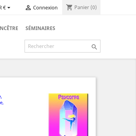
shopping_cart


Panier
(0)
R €
Connexion
ANCÊTRE
SÉMINAIRES

,
e,