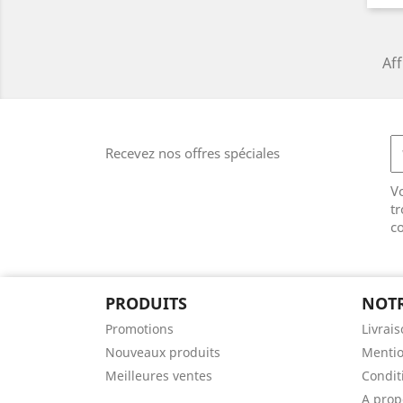
Aff
Recevez nos offres spéciales
V
tr
co
PRODUITS
NOTR
Promotions
Livrai
Nouveaux produits
Mentio
Meilleures ventes
Conditi
A prop