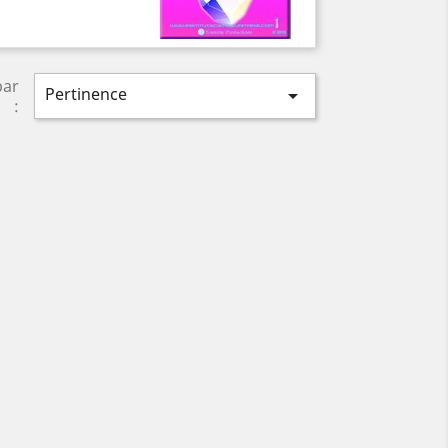
par
Pertinence

: