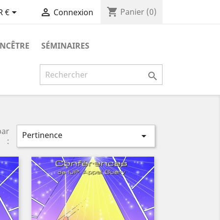
shopping_cart


Panier
(0)
R €
Connexion
ANCÊTRE
SÉMINAIRES

par
Pertinence

: