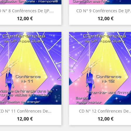
Aperçu rapide
Aperçu rapide


 N° 8 Conférences De IJP....
CD N° 9 Conférences De IJP..
Prix
Prix
12,00 €
12,00 €
Aperçu rapide
Aperçu rapide


CD N° 11 Conférences De...
CD N° 12 Conférences De..
Prix
Prix
12,00 €
12,00 €