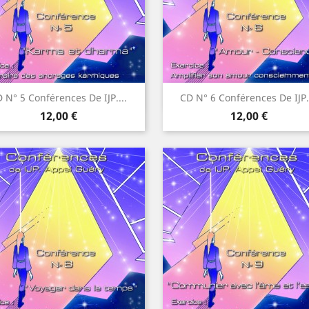
Aperçu rapide
Aperçu rapide


 N° 5 Conférences De IJP....
CD N° 6 Conférences De IJP..
Prix
Prix
12,00 €
12,00 €