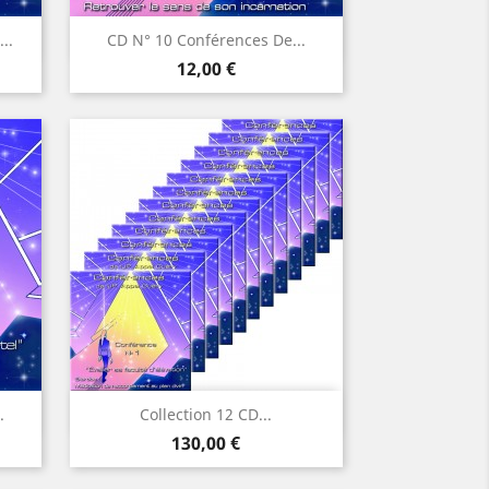
Aperçu rapide

..
CD N° 10 Conférences De...
Prix
12,00 €
Aperçu rapide

.
Collection 12 CD...
Prix
130,00 €