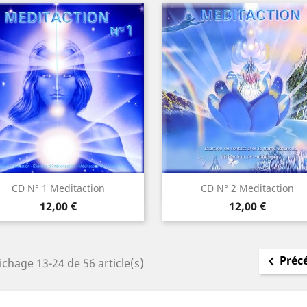
Aperçu rapide
Aperçu rapide


CD N° 1 Meditaction
CD N° 2 Meditaction
Prix
Prix
12,00 €
12,00 €
Préc

ichage 13-24 de 56 article(s)