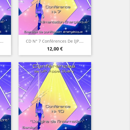
Aperçu rapide

..
CD N° 7 Conférences De IJP....
Prix
12,00 €