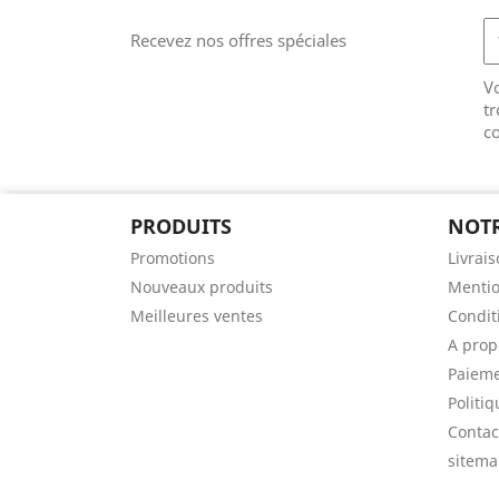
Recevez nos offres spéciales
V
tr
co
PRODUITS
NOTR
Promotions
Livrai
Nouveaux produits
Mentio
Meilleures ventes
Conditi
A prop
Paieme
Politiq
Contac
sitem