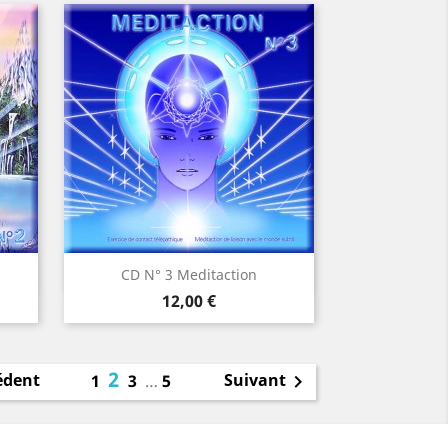
Aperçu rapide

CD N° 3 Meditaction
Prix
12,00 €
2
édent
Suivant
1
3
…
5
