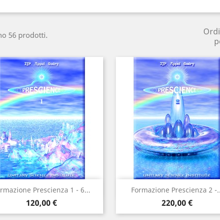
Ord
no 56 prodotti.
p
Anteprima
Anteprima


rmazione Prescienza 1 - 6...
Formazione Prescienza 2 -..
Prezzo
Prezzo
120,00 €
220,00 €