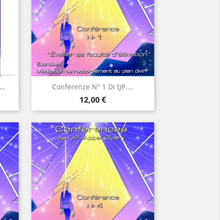
Anteprima

..
Conferenze N° 1 Di IJP....
Prezzo
12,00 €