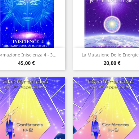
Anteprima
Anteprima


rmazione Iniscienza 4 - 3...
La Mutazione Delle Energie.
Prezzo
Prezzo
45,00 €
20,00 €