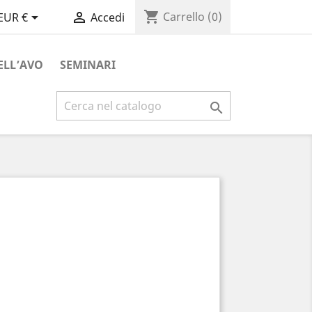
shopping_cart


Carrello
(0)
EUR €
Accedi
ELL’AVO
SEMINARI
