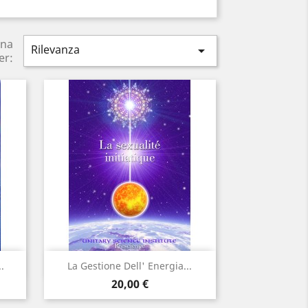
ina
Rilevanza

er:
Anteprima

.
La Gestione Dell' Energia...
Prezzo
20,00 €