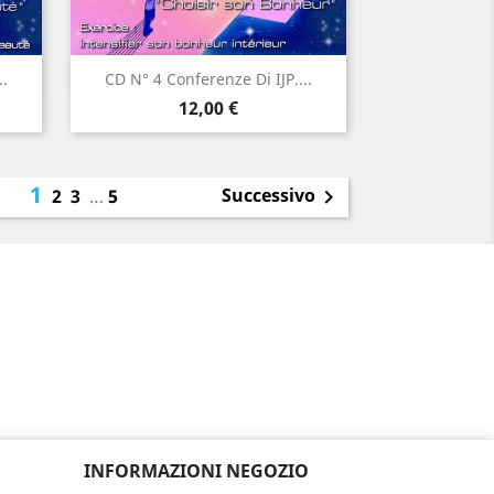
Anteprima

..
CD N° 4 Conferenze Di IJP....
Prezzo
12,00 €
1
Successivo
2
3
…
5

INFORMAZIONI NEGOZIO