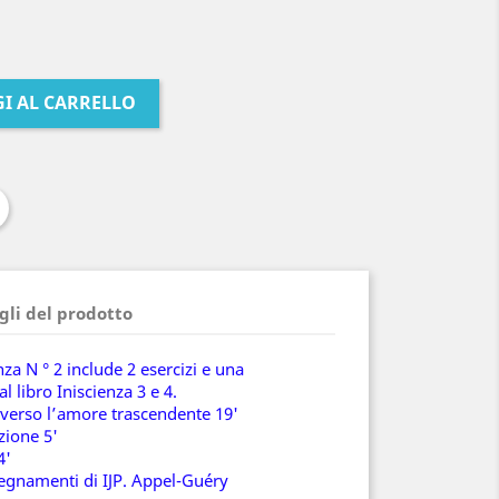
I AL CARRELLO
gli del prodotto
enza N ° 2 include 2 esercizi e una
l libro Iniscienza 3 e 4.
e verso l’amore trascendente 19'
zione 5'
4'
segnamenti di IJP. Appel-Guéry