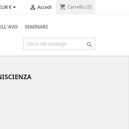
shopping_cart


Carrello
(0)
EUR €
Accedi
ELL’AVO
SEMINARI

INISCIENZA