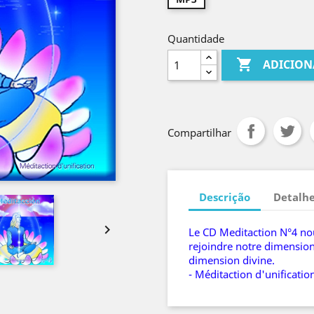
Quantidade

ADICION
Compartilhar
Descrição
Detalhe

Le CD Meditaction N°4 nou
rejoindre notre dimension 
dimension divine.
- Méditaction d'unificatio