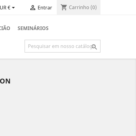
shopping_cart


Carrinho
(0)
UR €
Entrar
CIÃO
SEMINÁRIOS

ION