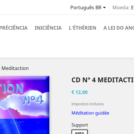

Português BR
Moeda:
E
PRÉCIÊNCIA
INICIÊNCIA
L'ÉTHÉRIEN
A LEI DO AN
 Meditaction
CD N° 4 MEDITACT
€ 12,00
Impostos inclusos
Méditation guidée
Support
MP3