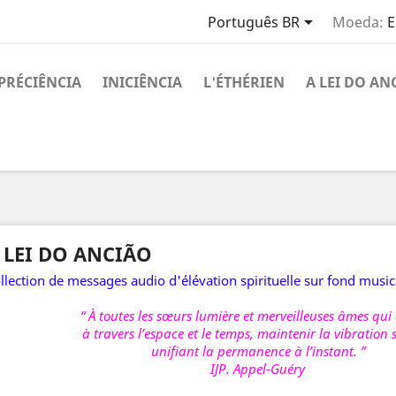

Português BR
Moeda:
E
PRÉCIÊNCIA
INICIÊNCIA
L'ÉTHÉRIEN
A LEI DO AN
 LEI DO ANCIÃO
llection de messages audio d'élévation spirituelle sur fond music
“ À toutes les sœurs lumière et merveilleuses âmes qui 
à travers l’espace et le temps, maintenir la vibration s
unifiant la permanence à l’instant. ”
IJP. Appel-Guéry