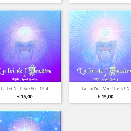
Visualização rápida
Visualização rápida


La Loi De L'Ancêtre N° 4
La Loi De L'Ancêtre N° 5
Preço
Preço
€ 15,00
€ 15,00