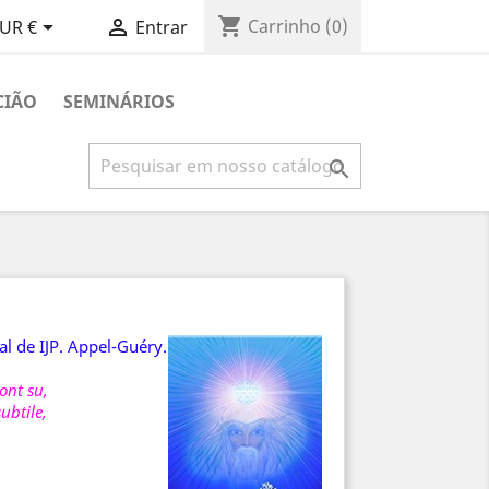
shopping_cart


Carrinho
(0)
UR €
Entrar
CIÃO
SEMINÁRIOS

al de IJP. Appel-Guéry.
ont su,
ubtile,