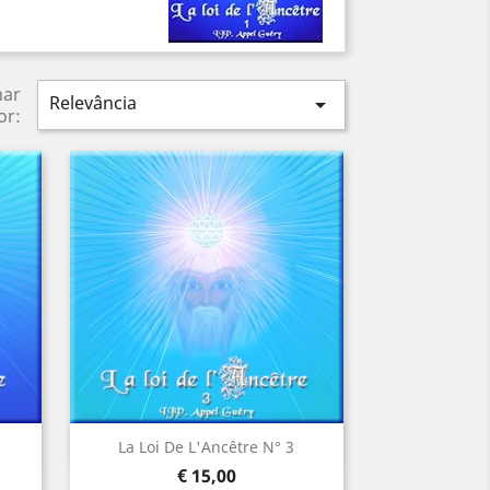
nar
Relevância

or:
Visualização rápida

La Loi De L'Ancêtre N° 3
Preço
€ 15,00