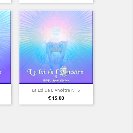
Visualização rápida

La Loi De L'Ancêtre N° 6
Preço
€ 15,00