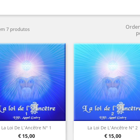
Orde
em 7 produtos
p
Visualização rápida
Visualização rápida


La Loi De L'Ancêtre N° 1
La Loi De L'Ancêtre N° 2
Preço
Preço
€ 15,00
€ 15,00