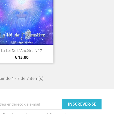
Visualização rápida

La Loi De L'Ancêtre N° 7
Preço
€ 15,00
bindo 1 - 7 de 7 item(s)