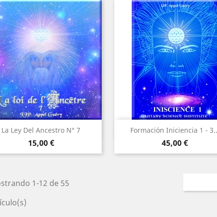
Vista rápida
Vista rápida


La Ley Del Ancestro N° 7
Formación Iniciencia 1 - 3..
Precio
Precio
15,00 €
45,00 €
strando 1-12 de 55
ículo(s)