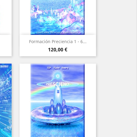
Vista rápida

Formación Preciencia 1 - 6...
Precio
120,00 €