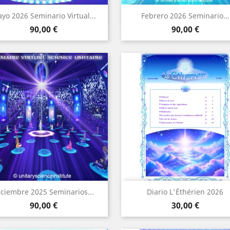
Vista rápida
Vista rápida


yo 2026 Seminario Virtual...
Febrero 2026 Seminario...
Precio
Precio
90,00 €
90,00 €
Vista rápida
Vista rápida


iciembre 2025 Seminarios...
Diario L'Éthérien 2026
Precio
Precio
90,00 €
30,00 €