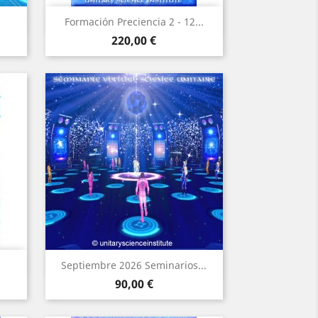
Vista rápida

Formación Preciencia 2 - 12...
Precio
220,00 €
Vista rápida

Septiembre 2026 Seminarios...
Precio
90,00 €