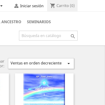
shopping_cart


Carrito
(0)
Iniciar sesión
L ANCESTRO
SEMINARIOS

nar
Ventas en orden decreciente

or: