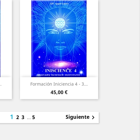
Vista rápida

.
Formación Iniciencia 4 - 3...
Precio
45,00 €
1
Siguiente
2
3
…
5
