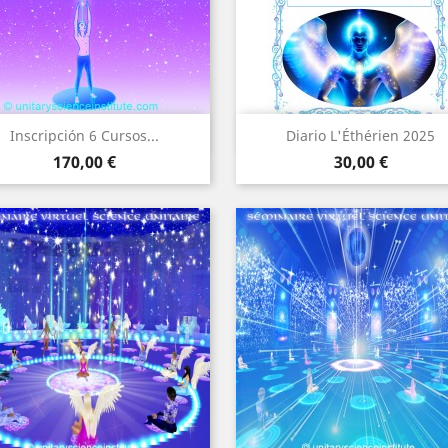
Vista rápida
Vista rápida


Inscripción 6 Cursos...
Diario L'Éthérien 2025
Precio
Precio
170,00 €
30,00 €