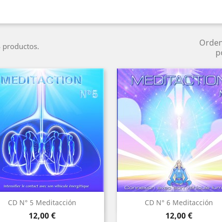
Orde
 productos.
p
Vista rápida
Vista rápida


CD N° 5 Meditacción
CD N° 6 Meditacción
Precio
Precio
12,00 €
12,00 €