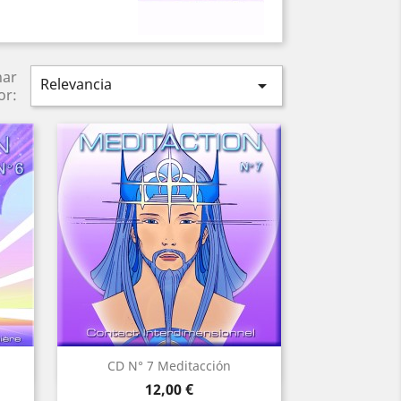
nar
Relevancia

or:
Vista rápida

CD N° 7 Meditacción
Precio
12,00 €