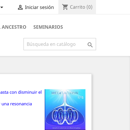
shopping_cart


Carrito
(0)
Iniciar sesión
L ANCESTRO
SEMINARIOS

asta con disminuir el
r una resonancia