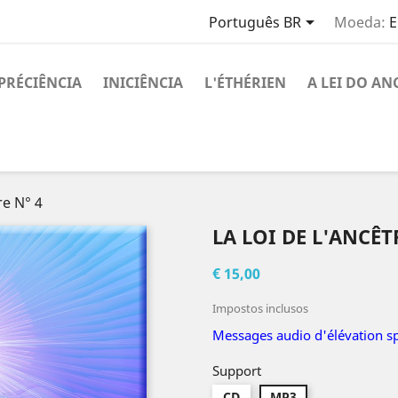

Português BR
Moeda:
E
PRÉCIÊNCIA
INICIÊNCIA
L'ÉTHÉRIEN
A LEI DO AN
re N° 4
LA LOI DE L'ANCÊT
€ 15,00
Impostos inclusos
Messages audio d'élévation spi
Support
CD
MP3