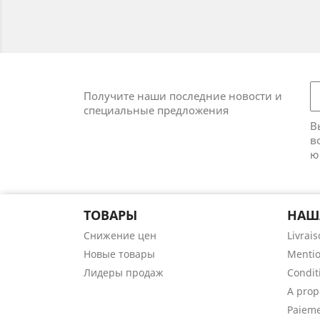
Получите наши последние новости и
специальные предложения
В
в
ю
ТОВАРЫ
НАШ
Снижение цен
Livrai
Новые товары
Mentio
Лидеры продаж
Conditi
A prop
Paieme