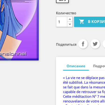
Количество

В КОРЗ
Поделиться
Описание
Подро
« La vie ne se déplace pas 
été subtilisé. La résonan
se fait que dans la mesure
capable de retrouver sa f
Cette méditaction N° 7 met
renouvelance de votre alli