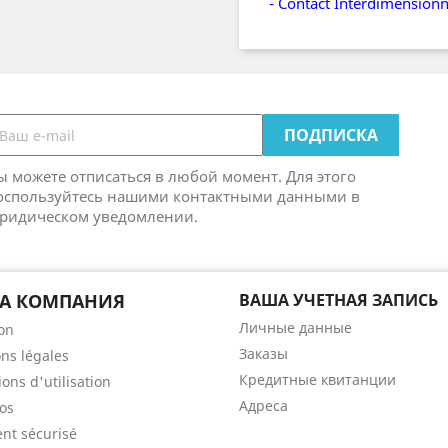
- Contact Interdimensionn
ы можете отписаться в любой момент. Для этого
оспользуйтесь нашими контактными данными в
ридическом уведомлении.
А КОМПАНИЯ
ВАША УЧЕТНАЯ ЗАПИСЬ
Личные данные
son
Заказы
ns légales
Кредитные квитанции
ons d'utilisation
Адреса
os
nt sécurisé