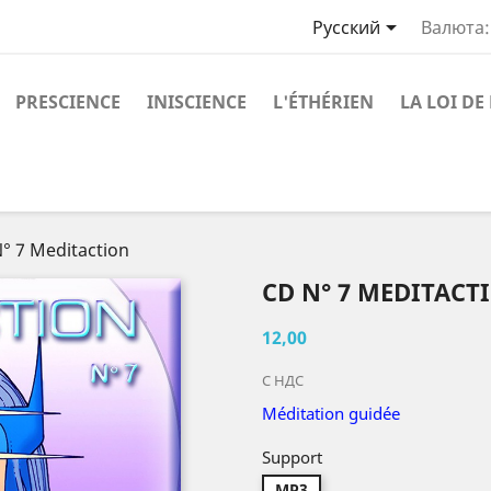

Русский
Валюта:
PRESCIENCE
INISCIENCE
L'ÉTHÉRIEN
LA LOI DE
° 7 Meditaction
CD N° 7 MEDITACT
12,00
С НДС
M
éditation guidée
Support
MP3