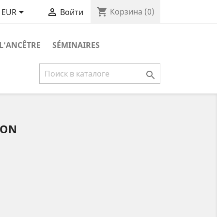
shopping_cart


Корзина
(0)
EUR
Войти
 L'ANCÊTRE
SÉMINAIRES

ION