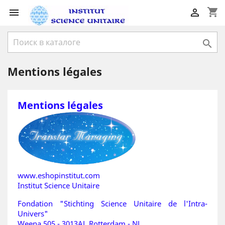
shopping_cart



Mentions légales
Mentions légales
www.eshopinstitut.com
Institut Science Unitaire
Fondation "Stichting Science Unitaire de l'Intra-
Univers"
Weena 505 - 3013AL Rotterdam - NL