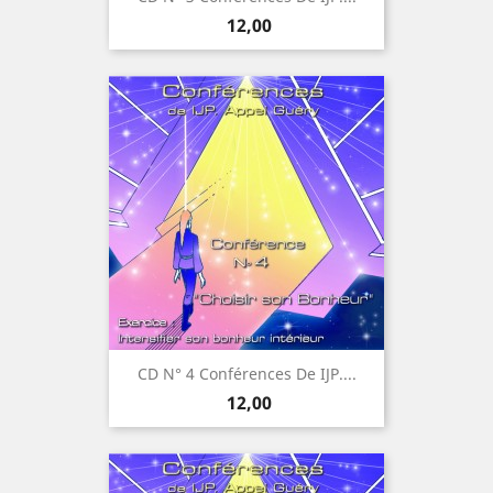
Prijs
12,00
CD N° 4 Conférences De IJP....
Prijs
12,00