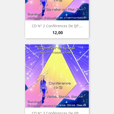
CD N° 2 Conférences De IJP....
Prijs
12,00
CD N° 3 Conférences De IJP....