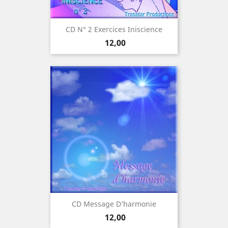
CD N° 2 Exercices Iniscience
Prijs
12,00
CD Message D’harmonie
Prijs
12,00