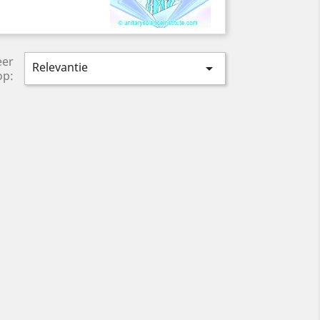
eer
Relevantie

op: