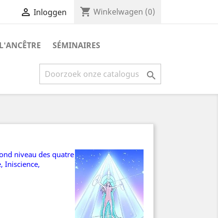
shopping_cart


Winkelwagen
(0)
Inloggen
 L'ANCÊTRE
SÉMINAIRES

econd niveau des quatre
, Iniscience,