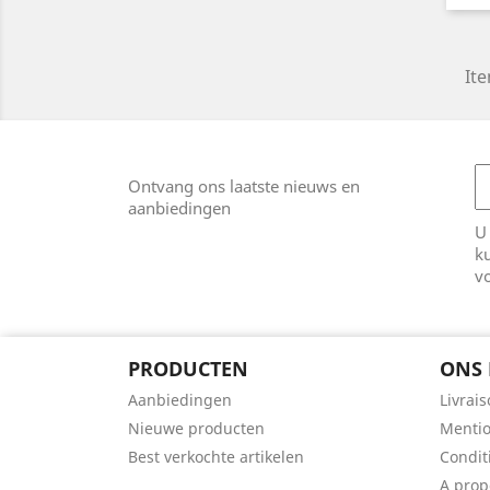
Ite
Ontvang ons laatste nieuws en
aanbiedingen
U
k
v
PRODUCTEN
ONS 
Aanbiedingen
Livrai
Nieuwe producten
Mentio
Best verkochte artikelen
Conditi
A prop