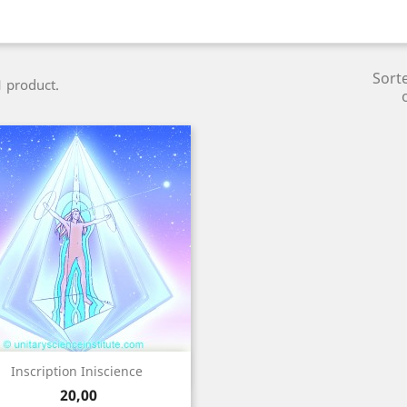
Sort
 1 product.
Snel bekijken

Inscription Iniscience
Prijs
20,00